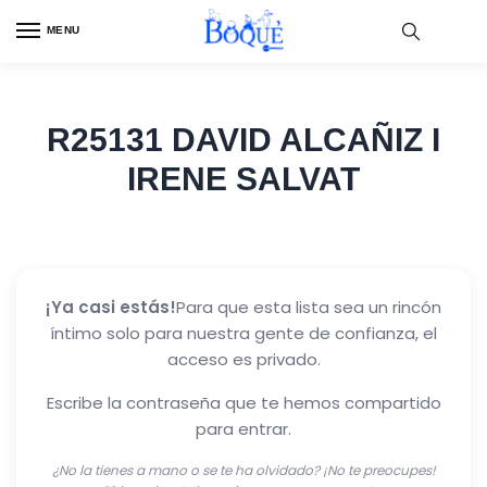
Skip
Skip
MENU
to
to
navigation
content
R25131 DAVID ALCAÑIZ I
IRENE SALVAT
¡Ya casi estás!
Para que esta lista sea un rincón
íntimo solo para nuestra gente de confianza, el
acceso es privado.
Escribe la contraseña que te hemos compartido
para entrar.
¿No la tienes a mano o se te ha olvidado? ¡No te preocupes!