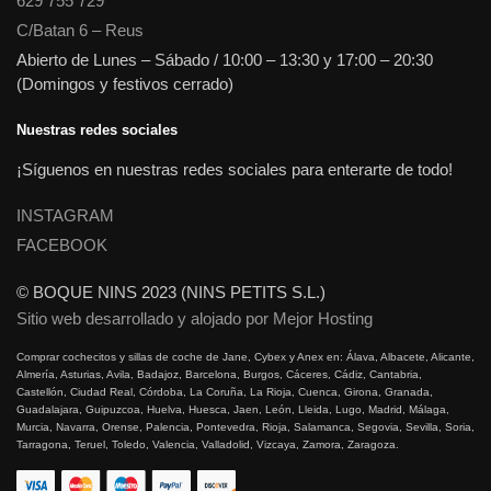
629 755 729
C/Batan 6 – Reus
Abierto de Lunes – Sábado / 10:00 – 13:30 y 17:00 – 20:30
(Domingos y festivos cerrado)
Nuestras redes sociales
¡Síguenos en nuestras redes sociales para enterarte de todo!
INSTAGRAM
FACEBOOK
© BOQUE NINS 2023 (NINS PETITS S.L.)
Sitio web desarrollado y alojado por Mejor Hosting
Comprar cochecitos y sillas de coche de Jane, Cybex y Anex en: Álava, Albacete, Alicante,
Almería, Asturias, Avila, Badajoz, Barcelona, Burgos, Cáceres, Cádiz, Cantabria,
Castellón, Ciudad Real, Córdoba, La Coruña, La Rioja, Cuenca, Girona, Granada,
Guadalajara, Guipuzcoa, Huelva, Huesca, Jaen, León, Lleida, Lugo, Madrid, Málaga,
Murcia, Navarra, Orense, Palencia, Pontevedra, Rioja, Salamanca, Segovia, Sevilla, Soria,
Tarragona, Teruel, Toledo, Valencia, Valladolid, Vizcaya, Zamora, Zaragoza.