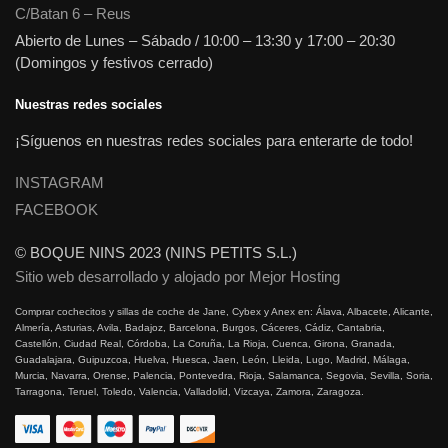
C/Batan 6 – Reus
Abierto de Lunes – Sábado / 10:00 – 13:30 y 17:00 – 20:30
(Domingos y festivos cerrado)
Nuestras redes sociales
¡Síguenos en nuestras redes sociales para enterarte de todo!
INSTAGRAM
FACEBOOK
© BOQUE NINS 2023 (NINS PETITS S.L.)
Sitio web desarrollado y alojado por Mejor Hosting
Comprar cochecitos y sillas de coche de Jane, Cybex y Anex en: Álava, Albacete, Alicante,
Almería, Asturias, Avila, Badajoz, Barcelona, Burgos, Cáceres, Cádiz, Cantabria,
Castellón, Ciudad Real, Córdoba, La Coruña, La Rioja, Cuenca, Girona, Granada,
Guadalajara, Guipuzcoa, Huelva, Huesca, Jaen, León, Lleida, Lugo, Madrid, Málaga,
Murcia, Navarra, Orense, Palencia, Pontevedra, Rioja, Salamanca, Segovia, Sevilla, Soria,
Tarragona, Teruel, Toledo, Valencia, Valladolid, Vizcaya, Zamora, Zaragoza.