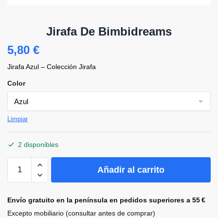
Jirafa De Bimbidreams
5,80
€
Jirafa Azul – Colección Jirafa
Color
Limpiar
2 disponibles
Jirafa
Añadir al carrito
de
Bimbidreams
cantidad
Envío gratuito en la península en pedidos superiores a 55 €
Excepto mobiliario (consultar antes de comprar)