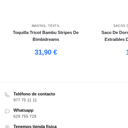
,
MANTAS
TÉXTIL
SACOS 
Toquilla Tricot Bambu Stripes De
Saco De Dor
Bimbidreams
Extraibles 
31,90
€
Teléfono de contacto
977 75 11 11
Whatsapp
629 755 729
Tenemos tienda fisica