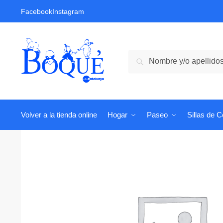
Skip
Skip
Facebook
Instagram
to
to
navigation
content
Buscar:
Volver a la tienda online
Hogar
Paseo
Sillas de 