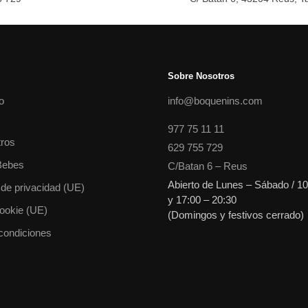
Sobre Nosotros
o
info@boquenins.com
977 75 11 11
ros
629 755 729
Bebes
C/Batan 6 – Reus
Abierto de Lunes – Sábado / 10
 de privacidad (UE)
y 17:00 – 20:30
cookie (UE)
(Domingos y festivos cerrado)
condiciones