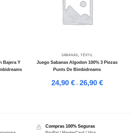
,
SÁBANAS
TÉXTIL
n Bajera Y
Juego Sabanas Algodon 100% 3 Piezas
imbidreams
Punts De Bimbidreams
24,90
€
26,90
€
–
Compras 100% Seguras
arragona
PayPal / MasterCard / Visa