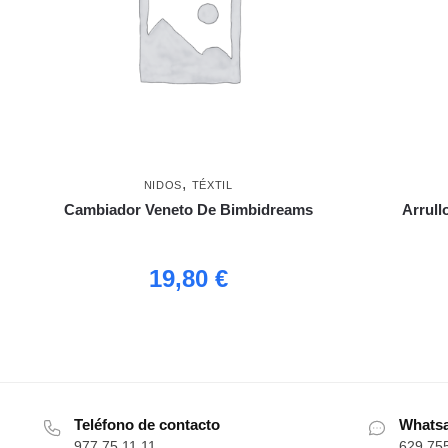
,
NIDOS
TÉXTIL
Cambiador Veneto De Bimbidreams
Arrull
19,80
€
Teléfono de contacto
Whats
977 75 11 11
629 75