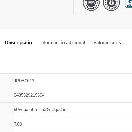
Descripción
Información adicional
Valoraciones
0
JP0R0613
8435629219694
50% bambú – 50% algodón
T.00