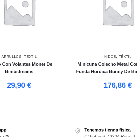
,
,
ARRULLOS
TÉXTIL
NIDOS
TÉXTIL
o Con Volantes Monet De
Minicuna Colecho Metal Co
Bimbidreams
Funda Nórdica Bunny De B
29,90
€
176,86
€
app
Tenemos tienda fisica
5 729
C/ Batan 6, 43204 Reus, T