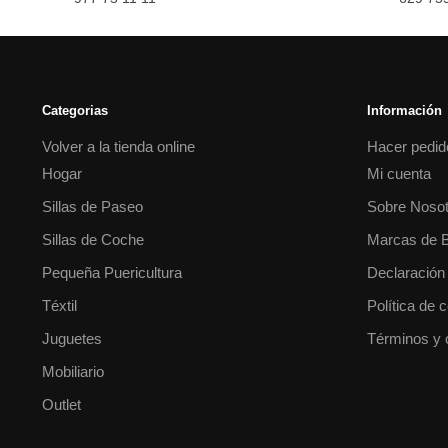
Categorias
Información
Volver a la tienda online
Hacer pedid
Hogar
Mi cuenta
Sillas de Paseo
Sobre Nosot
Sillas de Coche
Marcas de 
Pequeña Puericultura
Declaración
Téxtil
Política de 
Juguetes
Términos y 
Mobiliario
Outlet