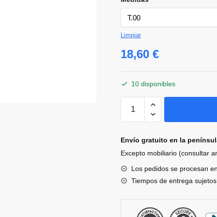
Limpiar
18,60
€
10 disponibles
Conjunto
jubon
y
polaina
Envío gratuito en la penínsu
Eden
Excepto mobiliario (consultar 
de
Los pedidos se procesan e
Bimbidreams
Tiempos de entrega sujetos 
cantidad