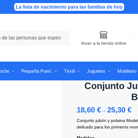
La lista de nacimiento para las familias de hoy
Vover a la tienda online
Coche
Pequeña Pueri.
Téxtil
Juguetes
Mobiliario
Conjunto Ju
B
18,60
€
25,30
€
–
Conjunto jubón y polaina Mode
delicado para los primeros mo
Medidas