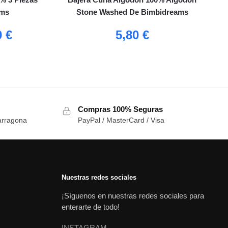
ams
Stone Washed De Bimbidreams
0
€
5,80
€
Compras 100% Seguras
arragona
PayPal / MasterCard / Visa
Nuestras redes sociales
¡Síguenos en nuestras redes sociales para
enterarte de todo!
INSTAGRAM