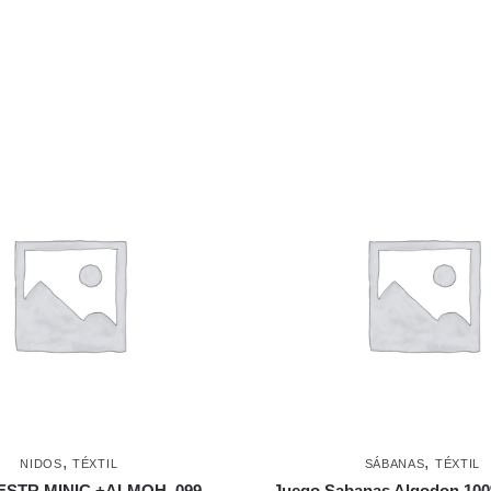
,
,
NIDOS
TÉXTIL
SÁBANAS
TÉXTIL
ESTR.MINIC.+ALMOH. 099
Juego Sabanas Algodon 100