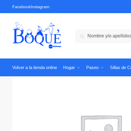
Skip
Skip
Facebook
Instagram
to
to
navigation
content
Buscar:
Volver a la tienda online
Hogar
Paseo
Sillas de 