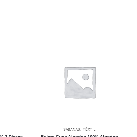
,
SÁBANAS
TÉXTIL
% 3 Piezas
Bajera Cuna Algodon 100% Algodon