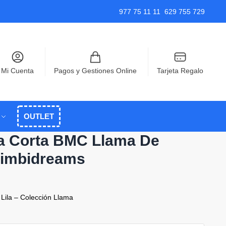
977 75 11 11
629 755 729
Mi Cuenta
Pagos y Gestiones Online
Tarjeta Regalo
OUTLET
 Corta BMC Llama De
imbidreams
ila – Colección Llama