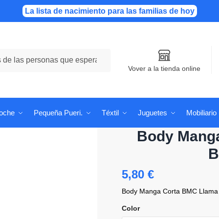
La lista de nacimiento para las familias de hoy
Vover a la tienda online
Coche
Pequeña Pueri.
Téxtil
Juguetes
Mobiliario
Body Manga
B
5,80
€
Body Manga Corta BMC Llama L
Color