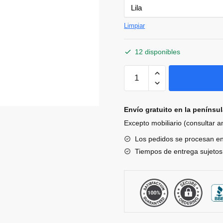
Limpiar
12 disponibles
Body
Manga
Corta
BMC
Envío gratuito en la penínsu
Llama
Excepto mobiliario (consultar 
de
Los pedidos se procesan e
Bimbidreams
Tiempos de entrega sujetos 
cantidad