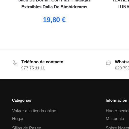
Extraibles Dalia De Bimbidreams
LUNA
19,80
€
Teléfono de contacto
Whats
977 75 11 11
629 75
Categorias
Información
Volver a la tienda online
Hacer pedid
Hogar
Mi cuenta
Sillas de Paseo
Sobre Nosot