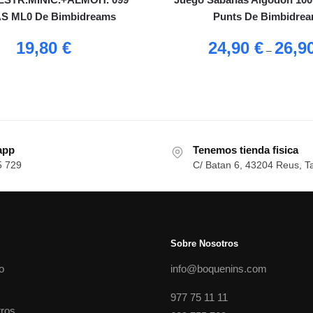
S ML0 De Bimbidreams
Punts De Bimbidre
19,80
€
24,90
€
26,9
–
app
Tenemos tienda fisica
5 729
C/ Batan 6, 43204 Reus, T
Sobre Nosotros
o
info@boquenins.com
977 75 11 11
ros